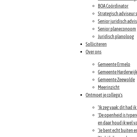
BOA Coördinator
Strategisch adviseur
Senior juridisch advi
Senior planeconoom
Juridisch planoloog
Solliciteren
Over ons
Gemeente Ermelo
Gemeente Harderwij
Gemeente Zeewolde
Meerinzicht
Ontmoet je collega's
‘Ik zeg vaak: dit had 
'De openheid is type
en daar houd ik wel v
‘Je bent echt buiten 