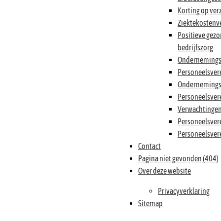
Korting op ver
Ziektekostenv
Positieve gezo
bedrijfszorg
Ondernemings
Personeelsver
Ondernemings
Personeelsver
Verwachtingen 
Personeelsver
Personeelsver
Contact
Pagina niet gevonden (404)
Over deze website
Privacyverklaring
Sitemap