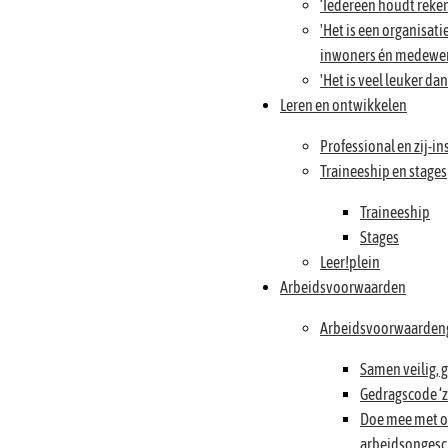
‘Iedereen houdt reken
'Het is een organisat
inwoners én medewer
'Het is veel leuker da
Leren en ontwikkelen
Professional en zij-i
Traineeship en stages
Traineeship
Stages
Leer!plein
Arbeidsvoorwaarden
Arbeidsvoorwaarden
Samen veilig, 
Gedragscode ‘z
Doe mee met on
arbeidsongesc