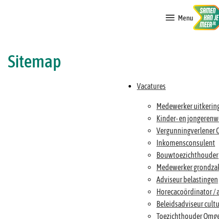
Menu
Sitemap
Vacatures
Medewerker uitkerin
Kinder- en jongerenw
Vergunningverlener
Inkomensconsulent
Bouwtoezichthouder
Medewerker grondza
Adviseur belastingen
Horecacoördinator / 
Beleidsadviseur cult
Toezichthouder Omg