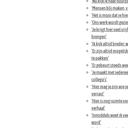
‘Nu kijk ik naar duur
'Mensen blij maken, vi
‘Het is mooi dat je hi
‘Ons werk wordt gezien
‘Je krijgt hier veel vri
brengen’
'Ik kijk altijd breder:
‘Er zijn altijd mogel
te pakken’
‘Er gebeurt steeds wee
‘Je maakt met iedereen
collega’s’
‘Hier mag je zijn wie j
verrast’
‘Hier is nog ruimte v
verhaal’
‘Inmiddels weet ik veel
word’