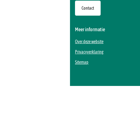
een
website)
Contact
externe
website)
Meer informatie
Over deze website
Privacyverklaring
Sitemap