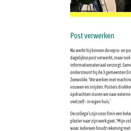
Post verwerken
Nu werkt hij binnen de repro- en po
dagelijkse post verwerkt, maar ook 
informatiemateriaal verzorgt. Same
ondersteunt hij de 3 gemeenten Er
Zeewolde. ‘We werken met machines
vouwen en snijden. Posters drukke
opdrachten sturen we naar externe
veel zelf – in eigen huis.’
De collega’s zijn voor Emir een bel
plezier naar zijn werk gaat. ‘Mijn col
waar. Iedereen houdt rekening met 