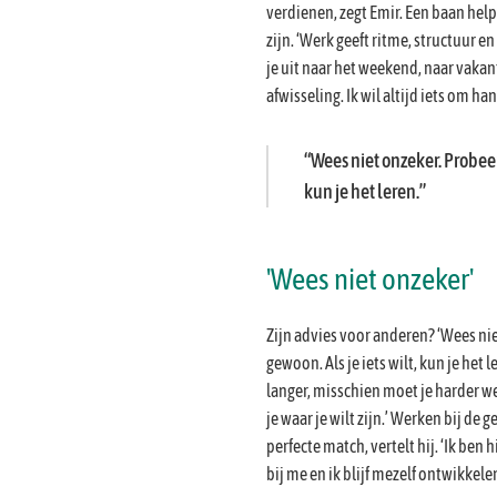
verdienen, zegt Emir. Een baan hel
zijn. ‘Werk geeft ritme, structuur en
je uit naar het weekend, naar vakanti
afwisseling. Ik wil altijd iets om h
Wees niet onzeker. Probeer 
kun je het leren.
'Wees niet onzeker'
Zijn advies voor anderen? ‘Wees ni
gewoon. Als je iets wilt, kun je het 
langer, misschien moet je harder w
je waar je wilt zijn.’ Werken bij de
perfecte match, vertelt hij. ‘Ik ben 
bij me en ik blijf mezelf ontwikkelen