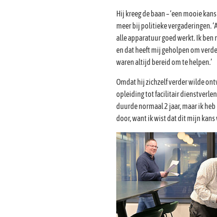
Hij kreeg de baan – ‘een mooie kans!
meer bij politieke vergaderingen. ‘
alle apparatuur goed werkt. Ik ben 
en dat heeft mij geholpen om verder
waren altijd bereid om te helpen.’
Omdat hij zichzelf verder wilde ont
opleiding tot facilitair dienstverle
duurde normaal 2 jaar, maar ik heb h
door, want ik wist dat dit mijn kans 