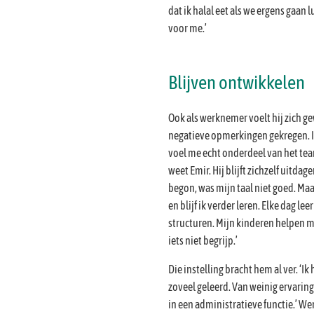
dat ik halal eet als we ergens gaan 
voor me.’
Blijven ontwikkelen
Ook als werknemer voelt hij zich ge
negatieve opmerkingen gekregen. I
voel me echt onderdeel van het team
weet Emir. Hij blijft zichzelf uitdag
begon, was mijn taal niet goed. Ma
en blijf ik verder leren. Elke dag l
structuren. Mijn kinderen helpen mij
iets niet begrijp.’
Die instelling bracht hem al ver. ‘Ik
zoveel geleerd. Van weinig ervari
in een administratieve functie.’ We