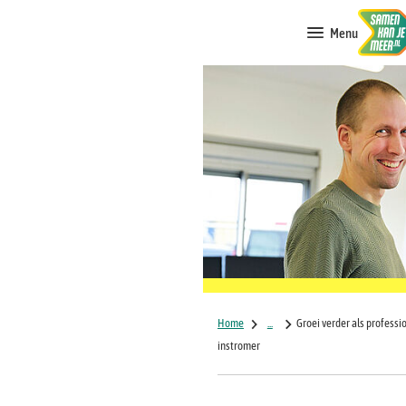
Menu
Home
...
Groei verder als professio
instromer