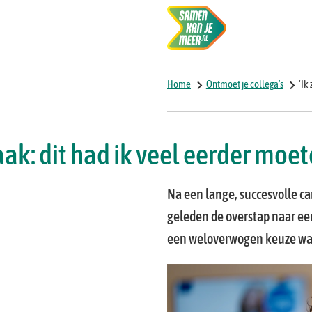
Vacatures
on
Home
Ontmoet je collega's
‘Ik
vaak: dit had ik veel eerder moe
Na een lange, succesvolle ca
geleden de overstap naar ee
een weloverwogen keuze waar