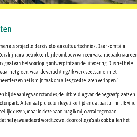
tten
men als projectleider civiele- en cultuurtechniek. Daar komt zijn
Zo is hij nauw betrokken bij de ombouw van een vakantiepark naar ee
k gaat van het voorlopig ontwerp tot aan de uitvoering. Dus het hele
waar het groen, waar de verlichting? Ik werk veel samen met
eerders en het is mijn taak om alles goed te laten verlopen.’
en bij de aanleg van rotondes, de uitbreiding van de begraafplaats en
npark. ‘Allemaal projecten tegelijkertijd en dat past bij mij. Ik vind
eilijk kiezen, maar in deze baan mag ik mij overal tegenaan
dat het gewaardeerd wordt, zowel door collega’s als ook buiten het