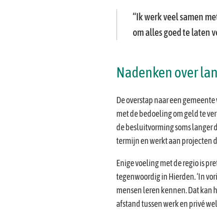
Ik werk veel samen met
om alles goed te laten v
Nadenken over lan
De overstap naar een gemeente w
met de bedoeling om geld te ve
de besluitvorming soms langer du
termijn en werkt aan projecten d
Enige voeling met de regio is pret
tegenwoordig in Hierden. ‘In vori
mensen leren kennen. Dat kan hel
afstand tussen werk en privé wel