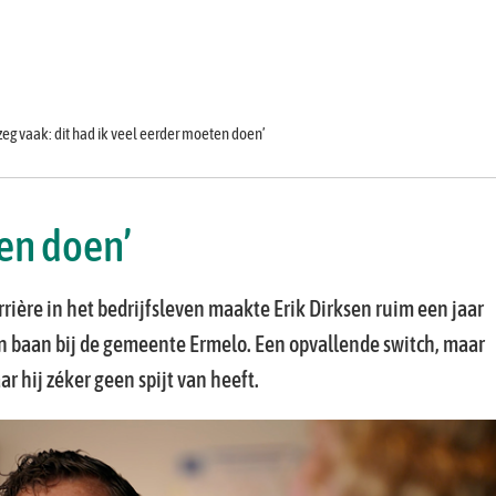
Ontmoet
Leren en
Over
je
Contact
twikkelen
ons
collega's
 zeg vaak: dit had ik veel eerder moeten doen’
ten doen’
rrière in het bedrijfsleven maakte Erik Dirksen ruim een jaar
n baan bij de gemeente Ermelo. Een opvallende switch, maar
 hij zéker geen spijt van heeft.