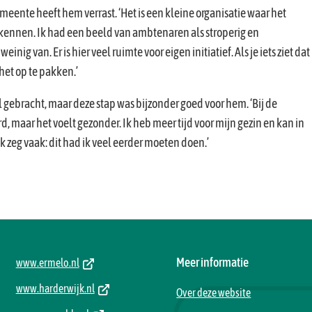
eente heeft hem verrast. ‘Het is een kleine organisatie waar het
e kennen. Ik had een beeld van ambtenaren als stroperig en
nig van. Er is hier veel ruimte voor eigen initiatief. Als je iets ziet dat
 het op te pakken.’
 gebracht, maar deze stap was bijzonder goed voor hem. ‘Bij de
, maar het voelt gezonder. Ik heb meer tijd voor mijn gezin en kan in
 zeg vaak: dit had ik veel eerder moeten doen.’
(Verwijst
Meer informatie
www.ermelo.nl
naar
(Verwijst
www.harderwijk.nl
Over deze website
een
naar