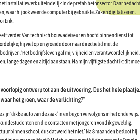
het installatiewerk uiteindelijk in de prefab betonsector. Daar bedach
en, waar hij ook weer de computer bij gebruikte. Zaken digitaliseren,
or Erik.
zelf verder. Van technisch bouwadviseur en hoofd binnendienst tot
delijke; hij viel op en groeide door naar directielid met de
edrijven. ‘Het bedrijfsleven gaf mij vrijheid en verantwoordelijkheid,
en, lange dagen en altijd aan staan. Na mijn vijftigste dacht ik: dit moe
voorlopig ontwerp tot aan de uitvoering. Dus het hele plaatje
waar het groen, waar de verlichting?
 zijn ‘dikke auto van de zaak’ in en begon vervolgens in het onderwijs.
wkundestudenten en die contacten met jongeren vond ik geweldig.
ctuur binnen school, dus dat werd het niet.’ Na 8 maanden besloot hij