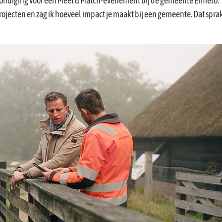
ankondiging voor een Meet & Match-evenement bij de gemeente Ermelo.
projecten en zag ik hoeveel impact je maakt bij een gemeente. Dat spra