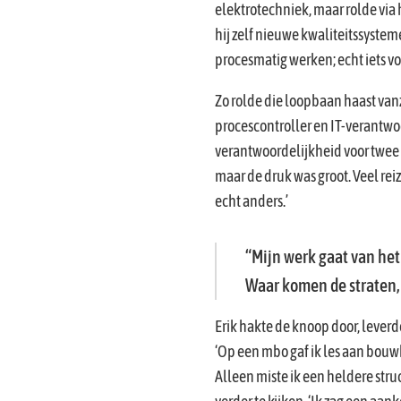
elektrotechniek, maar rolde via 
hij zelf nieuwe kwaliteitssystem
procesmatig werken; echt iets vo
Zo rolde die loopbaan haast van
procescontroller en IT-verantwoor
verantwoordelijkheid voor twee b
maar de druk was groot. Veel reiz
echt anders.’
Mijn werk gaat van het 
Waar komen de straten, 
Erik hakte de knoop door, leverde
‘Op een mbo gaf ik les aan bou
Alleen miste ik een heldere stru