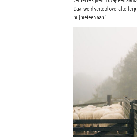
verder te kijken. ‘Ik zag een a
Daar werd verteld over allerlei 
mij meteen aan.’