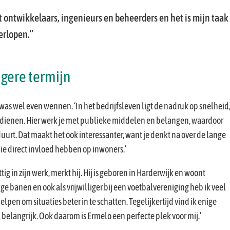
 ontwikkelaars, ingenieurs en beheerders en het is mijn taak
erlopen.
gere termijn
as wel even wennen. ‘In het bedrijfsleven ligt de nadruk op snelheid
rdienen. Hier werk je met publieke middelen en belangen, waardoor
urt. Dat maakt het ook interessanter, want je denkt na over de lange
ie direct invloed hebben op inwoners.’
tig in zijn werk, merkt hij. Hij is geboren in Harderwijk en woont
ge banen en ook als vrijwilliger bij een voetbalvereniging heb ik veel
pen om situaties beter in te schatten. Tegelijkertijd vind ik enige
 belangrijk. Ook daarom is Ermelo een perfecte plek voor mij.’