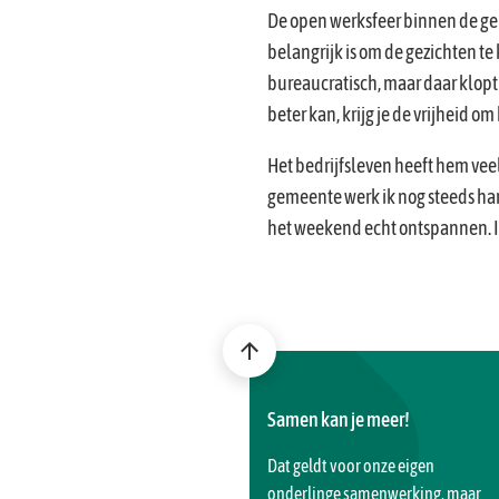
De open werksfeer binnen de gem
belangrijk is om de gezichten t
bureaucratisch, maar daar klopt wei
beter kan, krijg je de vrijheid om
Het bedrijfsleven heeft hem veel
gemeente werk ik nog steeds hard
het weekend echt ontspannen. Ik
Scroll
naar
Samen kan je meer!
boven
naar
Dat geldt voor onze eigen
het
onderlinge samenwerking, maar