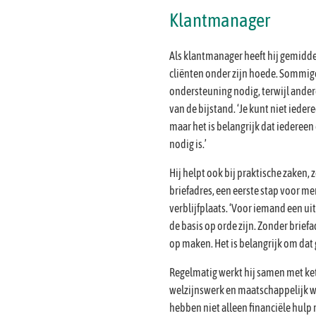
Klantmanager
Als klantmanager heeft hij gemid
cliënten onder zijn hoede. Sommig
ondersteuning nodig, terwijl ander
van de bijstand. ‘Je kunt niet ieder
maar het is belangrijk dat iedereen 
nodig is.’
Hij helpt ook bij praktische zaken,
briefadres, een eerste stap voor m
verblijfplaats. ‘Voor iemand een ui
de basis op orde zijn. Zonder brief
op maken. Het is belangrijk om dat 
Regelmatig werkt hij samen met ke
welzijnswerk en maatschappelijk w
hebben niet alleen financiële hulp