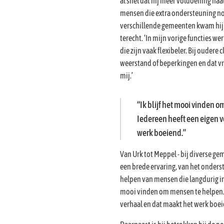
al snel dat hij meer voldoening haa
mensen die extra ondersteuning no
verschillende gemeenten kwam hij u
terecht. ‘In mijn vorige functies we
die zijn vaak flexibeler. Bij oudere
weerstand of beperkingen en dat vr
mij.’
Ik blijf het mooi vinden 
Iedereen heeft een eigen v
werk boeiend.
Van Urk tot Meppel - bij diverse g
een brede ervaring, van het onders
helpen van mensen die langdurig in d
mooi vinden om mensen te helpen. 
verhaal en dat maakt het werk boei