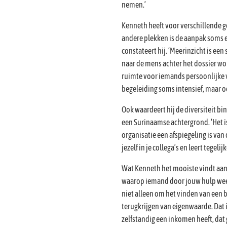
nemen.’
Kenneth heeft voor verschillende 
andere plekken is de aanpak soms e
constateert hij. ‘Meerinzicht is een
naar de mens achter het dossier wor
ruimte voor iemands persoonlijke 
begeleiding soms intensief, maar o
Ook waardeert hij de diversiteit bin
een Surinaamse achtergrond. ‘Het i
organisatie een afspiegeling is van
jezelf in je collega’s en leert tegelij
Wat Kenneth het mooiste vindt aan
waarop iemand door jouw hulp weer
niet alleen om het vinden van een 
terugkrijgen van eigenwaarde. Dat 
zelfstandig een inkomen heeft, dat