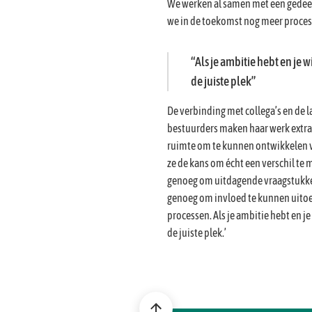
We werken al samen met een gedeel
we in de toekomst nog meer proce
Als je ambitie hebt en je wi
de juiste plek
De verbinding met collega’s en de
bestuurders maken haar werk extra 
ruimte om te kunnen ontwikkelen ver
ze de kans om écht een verschil te 
genoeg om uitdagende vraagstukke
genoeg om invloed te kunnen uitoe
processen. Als je ambitie hebt en je 
de juiste plek.’