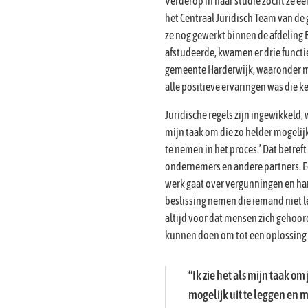
Verderop in haar studie zocht ze ee
het Centraal Juridisch Team van de
ze nog gewerkt binnen de afdeling 
afstudeerde, kwamen er drie functi
gemeente Harderwijk, waaronder mi
alle positieve ervaringen was die k
Juridische regels zijn ingewikkeld, w
mijn taak om die zo helder mogelij
te nemen in het proces.’ Dat betref
ondernemers en andere partners. Ee
werk gaat over vergunningen en ha
beslissing nemen die iemand niet le
altijd voor dat mensen zich gehoor
kunnen doen om tot een oplossing 
Ik zie het als mijn taak om
mogelijk uit te leggen en