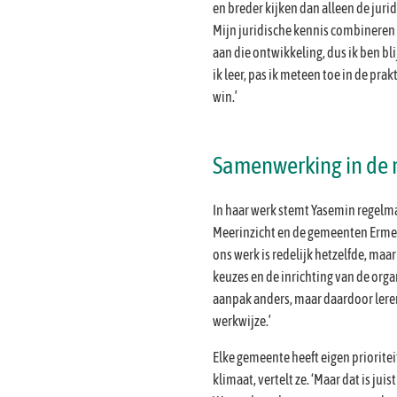
en breder kijken dan alleen de juri
Mijn juridische kennis combinere
aan die ontwikkeling, dus ik ben bl
ik leer, pas ik meteen toe in de prakt
win.’
Samenwerking in de 
In haar werk stemt Yasemin regelma
Meerinzicht en de gemeenten Ermel
ons werk is redelijk hetzelfde, maar 
keuzes en de inrichting van de org
aanpak anders, maar daardoor lere
werkwijze.’
Elke gemeente heeft eigen prioritei
klimaat, vertelt ze. ‘Maar dat is ju