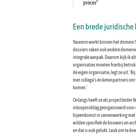
proces
Een brede juridische 
Yasemin werkt binnen het domein 
dossiers raken ook andere domeine
integrale aanpak. Daarom kijk ik alt
organisaties moeten hierbij betro
de eigen organisatie, legt ze uit. ‘B
met collega’s én ketenpartners om
komen.’
Onlangs heeft ze als projectleider 
inloopmiddag georganiseerd voor d
bijeenkomst in samenwerking met
wilden specifiek de bouwers en arch
en dat is ook gelukt. Leuk om te doe