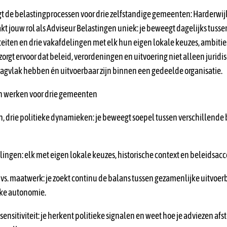
gt de belastingprocessen voor drie zelfstandige gemeenten: Harderwij
t jouw rol als Adviseur Belastingen uniek: je beweegt dagelijks tussen
iteiten en drie vakafdelingen met elk hun eigen lokale keuzes, ambitie
zorgt ervoor dat beleid, verordeningen en uitvoering niet alleen jurid
aagvlak hebben én uitvoerbaar zijn binnen een gedeelde organisatie.
n werken voor drie gemeenten
n, drie politieke dynamieken: je beweegt soepel tussen verschillende
lingen: elk met eigen lokale keuzes, historische context en beleidsac
 vs. maatwerk: je zoekt continu de balans tussen gezamenlijke uitvoe
ke autonomie.
sensitiviteit: je herkent politieke signalen en weet hoe je adviezen afs