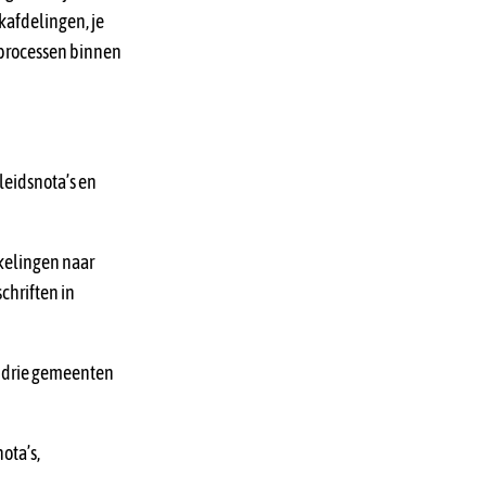
akafdelingen, je
ngprocessen binnen
leidsnota’s en
kkelingen naar
chriften in
e drie gemeenten
ota’s,