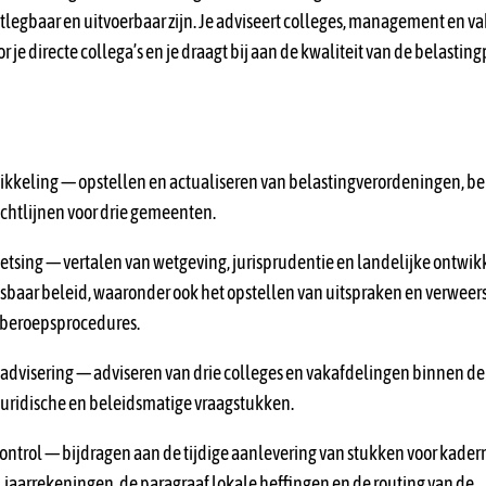
uitlegbaar en uitvoerbaar zijn. Je adviseert colleges, management en v
 je directe collega’s en je draagt bij aan de kwaliteit van de belasti
kkeling — opstellen en actualiseren van belastingverordeningen, be
ichtlijnen voor drie gemeenten.
oetsing — vertalen van wetgeving, jurisprudentie en landelijke ontwi
sbaar beleid, waaronder ook het opstellen van uitspraken en verweers
 beroepsprocedures.
 advisering — adviseren van drie colleges en vakafdelingen binnen d
, juridische en beleidsmatige vraagstukken.
ontrol — bijdragen aan de tijdige aanlevering van stukken voor kadern
 jaarrekeningen, de paragraaf lokale heffingen en de routing van de