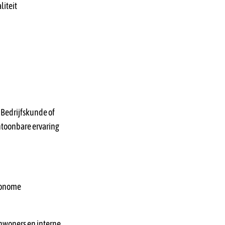
liteit
 Bedrijfskunde of
ntoonbare ervaring
utonome
 inwoners en interne