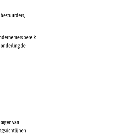
 bestuurders,
 ondernemers bereik
 onderling de
borgen van
ngsrichtlijnen