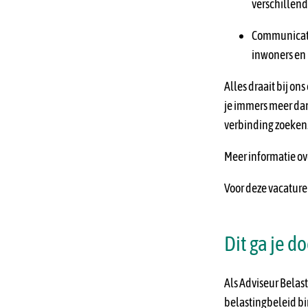
verschillend
Communicatie
inwoners en 
Alles draait bij o
je immers meer dan
verbinding zoeken
Meer informatie ov
Voor deze vacature
Dit ga je d
Als Adviseur Belas
belastingbeleid bi