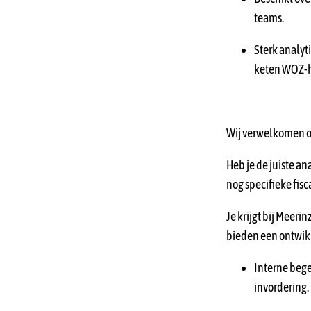
teams.
Sterk analyt
keten WOZ-he
Wij verwelkomen oo
Heb je de juiste an
nog specifieke fisc
Je krijgt bij Meeri
bieden een ontwik
Interne bege
invordering.