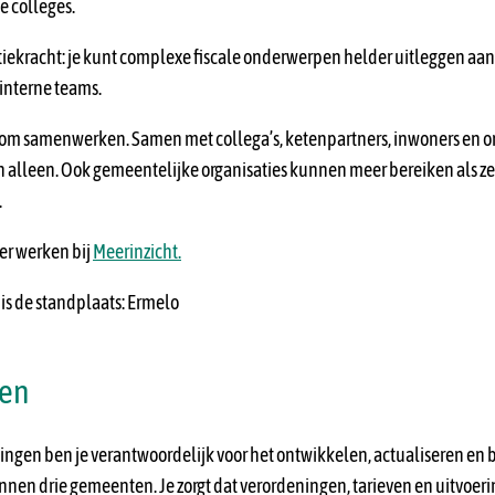
e colleges.
kracht: je kunt complexe fiscale onderwerpen helder uitleggen aan
interne teams.
ns om samenwerken. Samen met collega’s, ketenpartners, inwoners en
 alleen. Ook gemeentelijke organisaties kunnen meer bereiken als ze
.
er werken bij
Meerinzicht.
 is de standplaats: Ermelo
oen
tingen ben je verantwoordelijk voor het ontwikkelen, actualiseren en 
nnen drie gemeenten. Je zorgt dat verordeningen, tarieven en uitvoeri