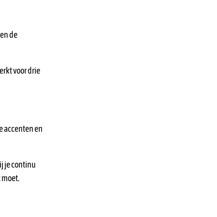
nen de
rkt voor drie
ke accenten en
j je continu
 moet.