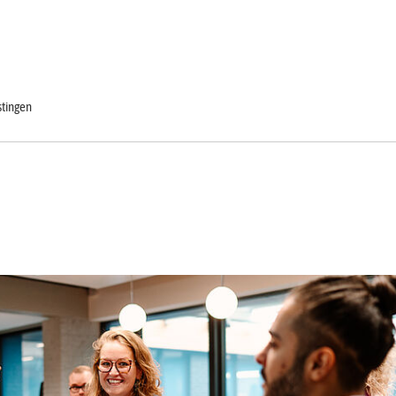
Ontmoet
Leren en
Over
je
Contact
twikkelen
ons
collega's
stingen