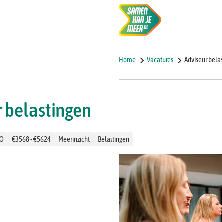
Vacatures
on
Home
Vacatures
Adviseur bela
r belastingen
O
€3568 - €5624
Meerinzicht
Belastingen