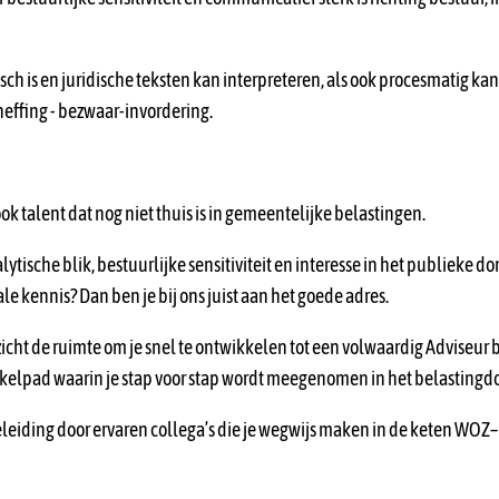
isch is en juridische teksten kan interpreteren, als ook procesmatig k
ffing - bezwaar-invordering.
k talent dat nog niet thuis is in gemeentelijke belastingen.
alytische blik, bestuurlijke sensitiviteit en interesse in het publieke d
ale kennis? Dan ben je bij ons juist aan het goede adres.
nzicht de ruimte om je snel te ontwikkelen tot een volwaardig Adviseur
kelpad waarin je stap voor stap wordt meegenomen in het belastingd
leiding door ervaren collega’s die je wegwijs maken in de keten WOZ