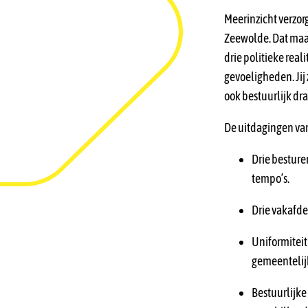
Meerinzicht verzor
Zeewolde. Dat maak
drie politieke real
gevoeligheden. Jij 
ook bestuurlijk dr
De uitdagingen va
Drie besture
tempo’s.
Drie vakafde
Uniformiteit
gemeentelij
Bestuurlijke 