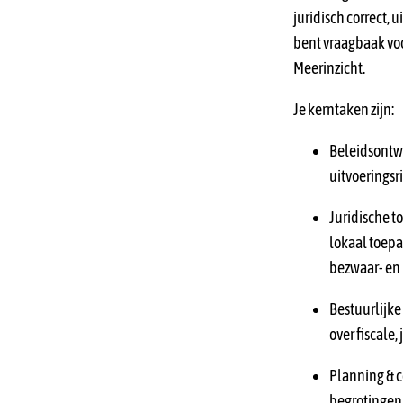
juridisch correct, 
bent vraagbaak voor
Meerinzicht.
Je kerntaken zijn:
Beleidsontwi
uitvoeringsr
Juridische t
lokaal toepa
bezwaar- en
Bestuurlijke
over fiscale
Planning & c
begrotingen,