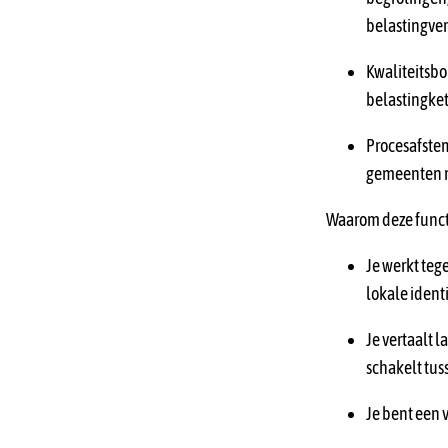
belastingve
Kwaliteitsbo
belastingket
Procesafstem
gemeenten m
Waarom deze functie
Je werkt teg
lokale identi
Je vertaalt 
schakelt tus
Je bent een 