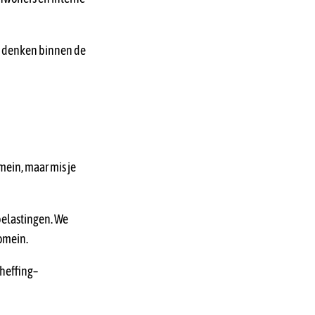
an denken binnen de
omein, maar mis je
 belastingen. We
omein.
–heffing–