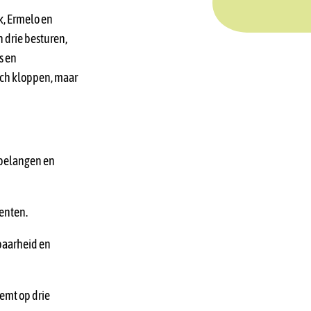
k, Ermelo en
 drie besturen,
s en
isch kloppen, maar
 belangen en
centen.
rbaarheid en
temt op drie