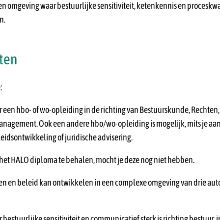
een omgeving waar bestuurlijke sensitiviteit, ketenkennis en proceskwa
n.
ten
:
r een hbo- of wo-opleiding in de richting van Bestuurskunde, Rechten,
nagement. Ook een andere hbo/wo-opleiding is mogelijk, mits je aa
eidsontwikkeling of juridische advisering.
 het HALO diploma te behalen, mocht je deze nog niet hebben.
en en beleid kan ontwikkelen in een complexe omgeving van drie a
 bestuurlijke sensitiviteit en communicatief sterk is richting bestuur,