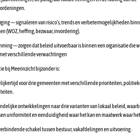
rordeningen.
rging — signaleren van risico’s, trends en verbetermogelijkheden bin
en (WOZ, heffing, bezwaar, invordering).
ming — zorgen dat beleid uitvoerbaar is binnen een organisatie die we
et verschillende verwachtingen
 bij Meerinzicht bijzonder is:
elijkertijd voor drie gemeenten met verschillende prioriteiten, politie
teiten.
landelijke ontwikkelingen naar drie varianten van lokaal beleid, waarbi
sen uniformiteit en eenduidigheid waar het kan en maatwerk waar het
verbindende schakel tussen bestuur, vakafdelingen en uitvoering.