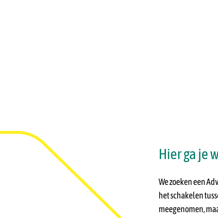
Hier ga je 
We zoeken een Advi
het schakelen tuss
meegenomen, maar 