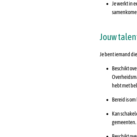
Je werkt in 
samenkome
Jouw talen
Je bent iemand die
Beschikt ove
Overheidsma
hebt met bel
Bereid is om
Kan schakel
gemeenten.
Beschikt over